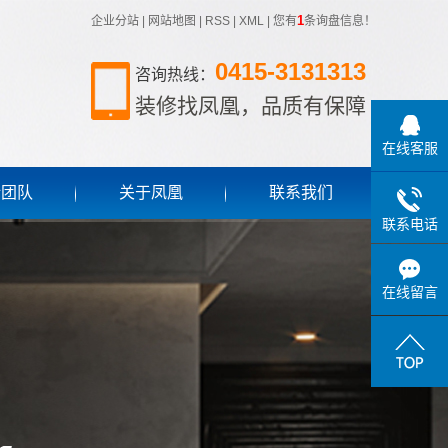
1
企业分站
|
网站地图
|
RSS
|
XML
| 您有
条询盘信息！
0415-3131313
咨询热线：
装修找凤凰，品质有保障
在线客服
计团队
关于凤凰
联系我们
联系电话
公司简介
资质荣誉
在线留言
公司新闻
行业新闻
施工工艺