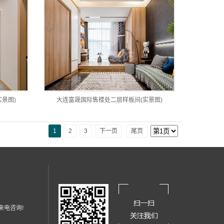
景图)
大连富晟国际售楼处二层样板间(实景图)
1
2
3
下一页
尾页
迎来电咨询!