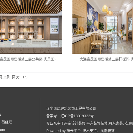
富晟国际售楼处二层公共区(实景图)
大连富晟国际售楼处二层样板间(实
页12条
页次：1/3
辽宁凤凰建筑装饰工程有限公司
3
备案号：
辽ICP备18019323号
6 蔡经理
专业从事于
丹东设计装修
,
丹东装饰装修
,
丹东家装
, 欢
com
Powered by
祥云平台
技术支持：
凤凰装饰