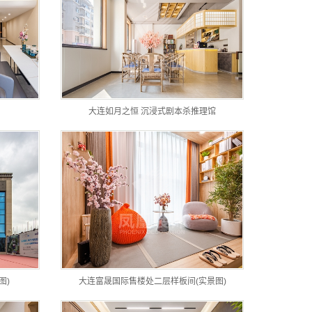
大连如月之恒 沉浸式剧本杀推理馆
图)
大连富晟国际售楼处二层样板间(实景图)