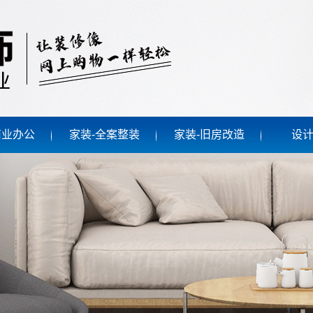
商业办公
家装-全案整装
家装-旧房改造
设
业空间
大连现代风格
大连旧房改造
公空间
大连中式风格
大连欧式风格
大连简约风格
大连轻奢风格
大连美式风格