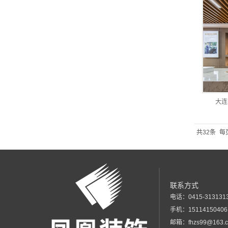
大连
共32条
每
联系方式
电话：0415-313131
手机：1511415040
邮箱：fhzs99@163.