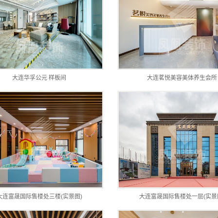
大连华孚公元 样板间
大连茗悦美容美体养生会所
大连富晟国际售楼处三楼(实景图)
大连富晟国际售楼处一层(实景